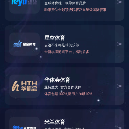
0731-82228045
www.jjflexo.com
prwy＿nk@163.com
湖南省长沙市开福区营盘路3号湖南新闻出版大厦7楼
姓名
*
电话
*