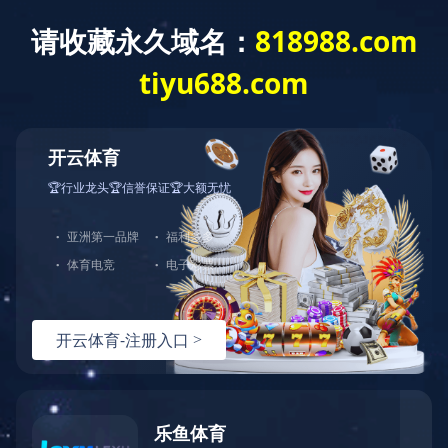
乐玩体育
（官方）在线官网
（官方）在
C
ONTACT US
（官方）在线官网